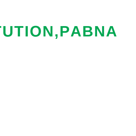
HEADMASTER CONTACT
Mobile: 01309125577
T
U
T
I
O
N
,
P
A
B
N
A
Cell: 01736938643
Tel: 0258-8845268
TEACHERS CONTACT
হারুনর রশিদ
সিনিয়র শিক্ষক
017311-13144