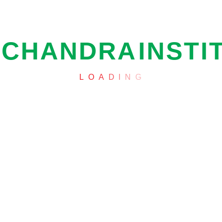
C
H
A
N
D
R
A
I
N
S
T
I
L
O
A
D
I
N
G