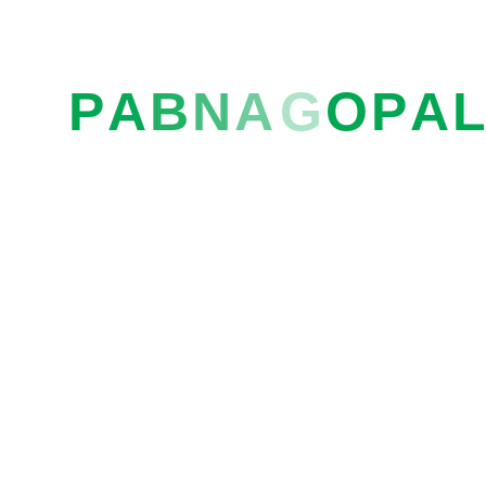
P
A
B
N
A
G
O
P
A
L