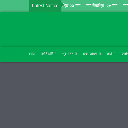
*** বিজ্ঞপ্তি-২৯ ***
Latest Notice
*** বিজ্ঞপ্তি-২৯ ***
*** বিজ্ঞপ্তি- ২৮ ***
*** শ্র
হোম
জিসিআই
প্রশাসন
একাডেমিক
ভর্তি
ফলা