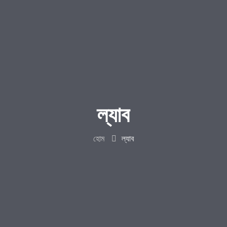
ল্যাব
হোম
ল্যাব