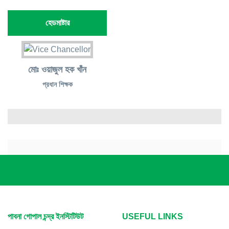
হেডমাষ্টার
মোঃ ওয়াজুল হক খাঁন
প্রধান শিক্ষক
পাবনা গোপাল চন্দ্র ইনস্টিটিউট
USEFUL LINKS