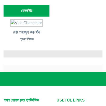
হেডমাষ্টার
মোঃ ওয়াজুল হক খাঁন
প্রধান শিক্ষক
পাবনা গোপাল চন্দ্র ইনস্টিটিউট
USEFUL LINKS