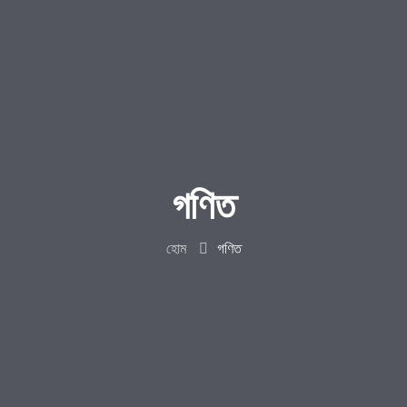
গণিত
হোম
গণিত