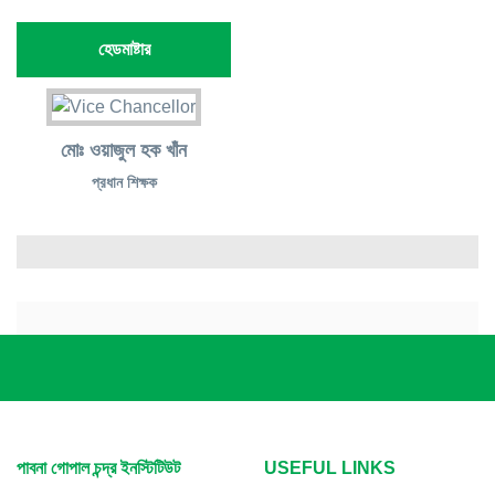
হেডমাষ্টার
মোঃ ওয়াজুল হক খাঁন
প্রধান শিক্ষক
পাবনা গোপাল চন্দ্র ইনস্টিটিউট
USEFUL LINKS