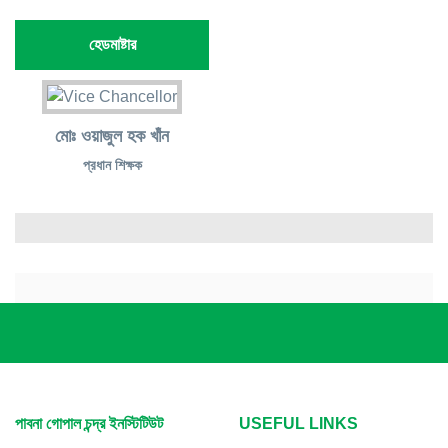
হেডমাষ্টার
মোঃ ওয়াজুল হক খাঁন
প্রধান শিক্ষক
পাবনা গোপাল চন্দ্র ইনস্টিটিউট
USEFUL LINKS